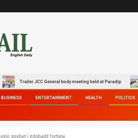
Trailer JCC General body meeting held at Paradip
CI
BUSINESS
ENTERTAINMENT
HEALTH
POLITICS
asino spybet i zdobądź fortunę