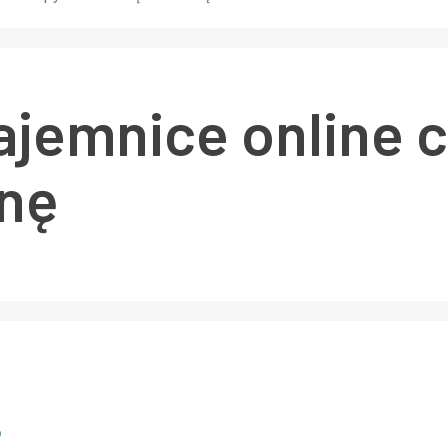
ajemnice online c
unę