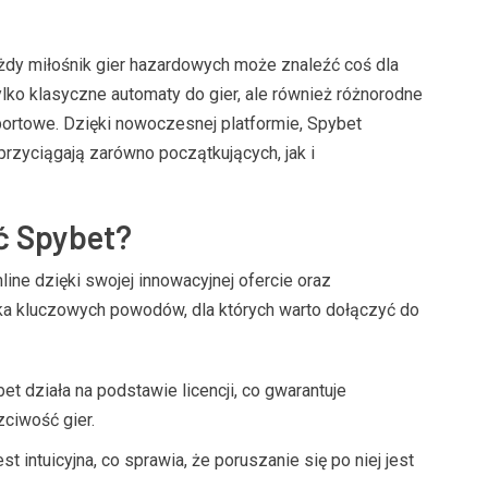
żdy miłośnik gier hazardowych może znaleźć coś dla
ylko klasyczne automaty do gier, ale również różnorodne
ortowe. Dzięki nowoczesnej platformie, Spybet
przyciągają zarówno początkujących, jak i
ć Spybet?
line dzięki swojej innowacyjnej ofercie oraz
lka kluczowych powodów, dla których warto dołączyć do
t działa na podstawie licencji, co gwarantuje
ciwość gier.
st intuicyjna, co sprawia, że poruszanie się po niej jest