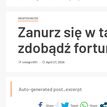
UNCATEGORIZED
Zanurz się w t
zdobądź fort
smngrs951
April 27, 2026
Auto-generated post_excerpt