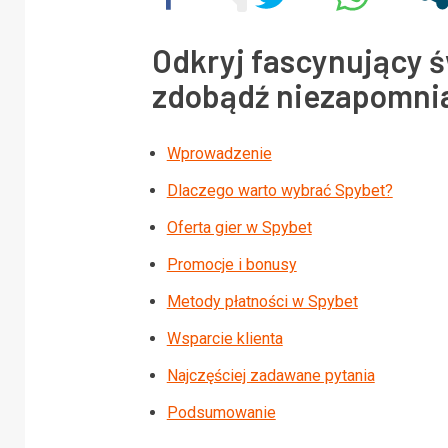
Odkryj fascynujący św
zdobądź niezapomni
Wprowadzenie
Dlaczego warto wybrać Spybet?
Oferta gier w Spybet
Promocje i bonusy
Metody płatności w Spybet
Wsparcie klienta
Najczęściej zadawane pytania
Podsumowanie