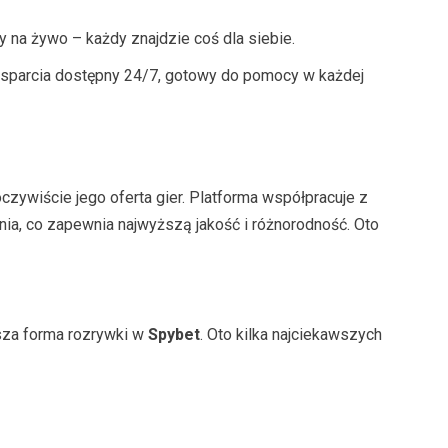
 na żywo – każdy znajdzie coś dla siebie.
 wsparcia dostępny 24/7, gotowy do pomocy w każdej
czywiście jego oferta gier. Platforma współpracuje z
, co zapewnia najwyższą jakość i różnorodność. Oto
sza forma rozrywki w
Spybet
. Oto kilka najciekawszych