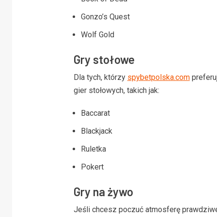
Gonzo’s Quest
Wolf Gold
Gry stołowe
Dla tych, którzy
spybetpolska.com
preferuj
gier stołowych, takich jak:
Baccarat
Blackjack
Ruletka
Pokert
Gry na żywo
Jeśli chcesz poczuć atmosferę prawdziweg