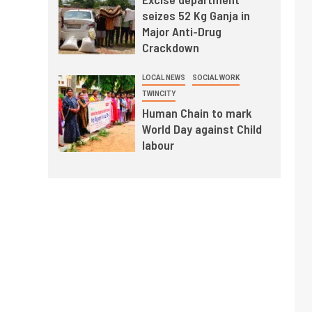
seizes 52 Kg Ganja in
Major Anti-Drug
Crackdown
LOCAL NEWS
SOCIAL WORK
TWINCITY
Human Chain to mark
World Day against Child
labour