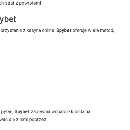
h strat z powrotem!
pybet
orzystania z kasyna online.
Spybet
oferuje wiele metod,
 pytań,
Spybet
zapewnia wsparcie klienta na
ać się z nimi poprzez: