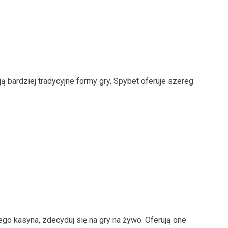
ą bardziej tradycyjne formy gry, Spybet oferuje szereg
o kasyna, zdecyduj się na gry na żywo. Oferują one