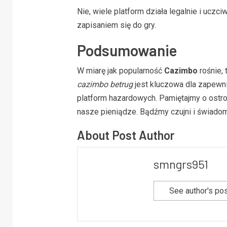
Nie, wiele platform działa legalnie i uczc
zapisaniem się do gry.
Podsumowanie
W miarę jak popularność
Cazimbo
rośnie,
cazimbo betrug
jest kluczowa dla zapewn
platform hazardowych. Pamiętajmy o ostro
nasze pieniądze. Bądźmy czujni i świadom
About Post Author
smngrs951
See author's po