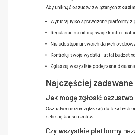
Aby uniknąć oszustw związanych z
cazi
Wybieraj tylko sprawdzone platformy z
Regularnie monitoruj swoje konto i histori
Nie udostępniaj swoich danych osobowy
Kontroluj swoje wydatki i ustal budżet na
Zgłaszaj wszystkie podejrzane działan
Najczęściej zadawane 
Jak mogę zgłosić oszustwo
Oszustwa można zgłaszać do lokalnych org
ochroną konsumentów.
Czy wszystkie platformy ha