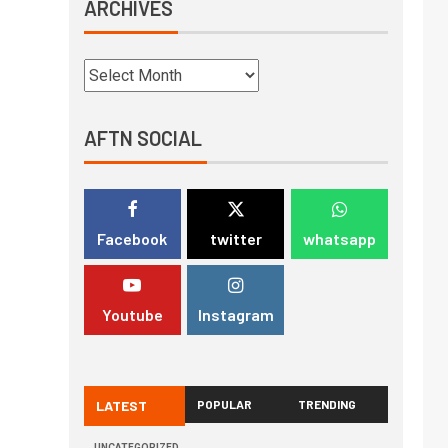
ARCHIVES
AFTN SOCIAL
Facebook
twitter
whatsapp
Youtube
Instagram
LATEST
POPULAR
TRENDING
UNCATEGORIZED