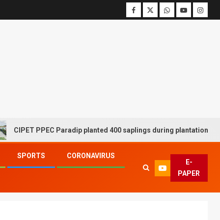
PET PPEC Paradip planted 400 saplings during plantation drive wee
SPORTS
CORONAVIRUS
E-
PAPER