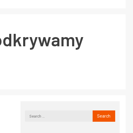
 odkrywamy