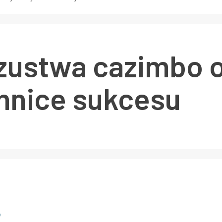
zustwa cazimbo
mnice sukcesu