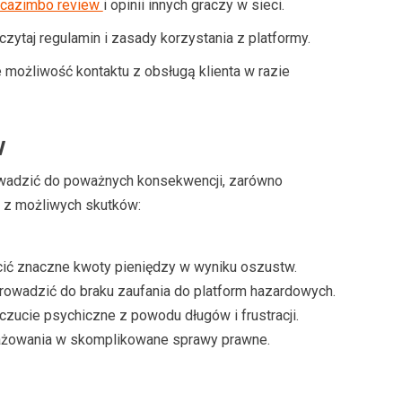
cazimbo review
i opinii innych graczy w sieci.
ytaj regulamin i zasady korzystania z platformy.
je możliwość kontaktu z obsługą klienta w razie
w
adzić do poważnych konsekwencji, zarówno
ka z możliwych skutków:
ić znaczne kwoty pieniędzy w wyniku oszustw.
owadzić do braku zaufania do platform hazardowych.
ucie psychiczne z powodu długów i frustracji.
żowania w skomplikowane sprawy prawne.