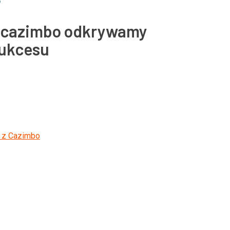
 cazimbo odkrywamy
sukcesu
 z Cazimbo