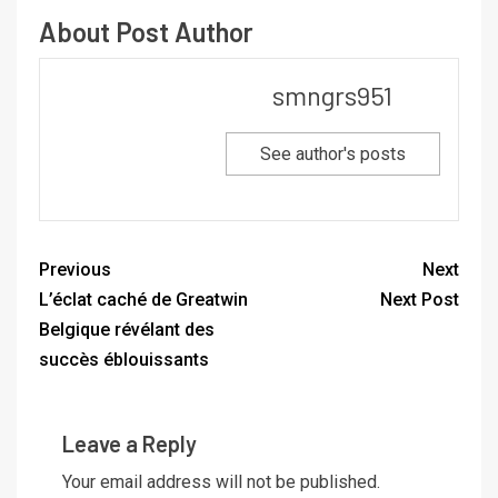
About Post Author
smngrs951
See author's posts
Previous
Next
L’éclat caché de Greatwin
Next Post
Belgique révélant des
succès éblouissants
Leave a Reply
Your email address will not be published.