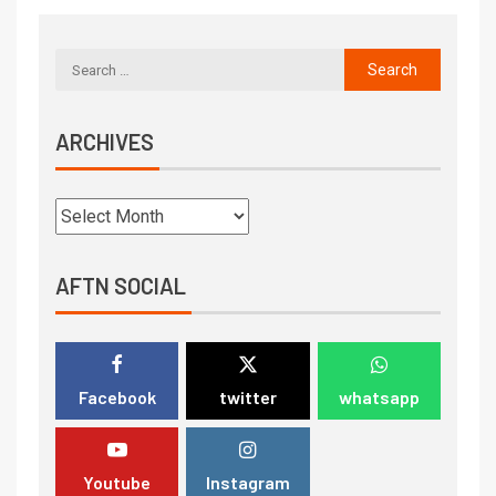
ARCHIVES
AFTN SOCIAL
Facebook
twitter
whatsapp
Youtube
Instagram