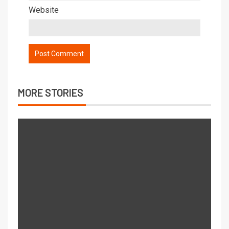
Website
MORE STORIES