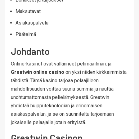
Maksutavat
Asiakaspalvelu
Päätelmä
Johdanto
Online-kasinot ovat vallanneet pelimaailman, ja
Greatwin online casino
on yksi niiden kirkkaimmista
tähdistä. Tämä kasino tarjoaa pelaajilleen
mahdollisuuden voittaa suuria summia ja nauttia
unohtumattomasta pelielämyksestä. Greatwin
yhdistää huipputeknologian ja erinomaisen
asiakaspalvelun, ja se on suunniteltu tarjoamaan
jokaiselle pelaajalle jotain erityistä.
Greatwin Casinon