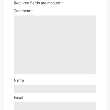
Required fields are marked
*
Comment
*
Name
Email