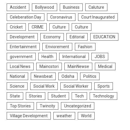
Accident
Bollywood
Business
Caluture
Celeberation Day
Coronavirus
Court Inaugurated
Cricket
CRIME
Culture
Culture
Development
Economy
Editorial
EDUCATION
Entertainment
Enviorement
Fashion
government
Health
International
JOBS
Local News
Maincstori
MainNewse
Medical
National
Newsbeat
Odisha
Politics
Science
Social Work
Social Worker
Sports
State
Stories
Student
Tech
Technology
Top Stories
Twincity
Uncategorized
Village Development
weather
World