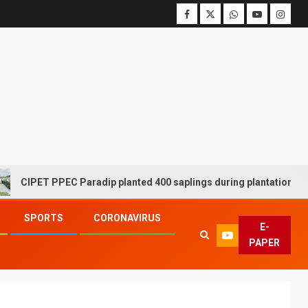
IPET PPEC Paradip planted 400 saplings during plantation drive we
SPORTS
CORONAVIRUS
E-
PAPER