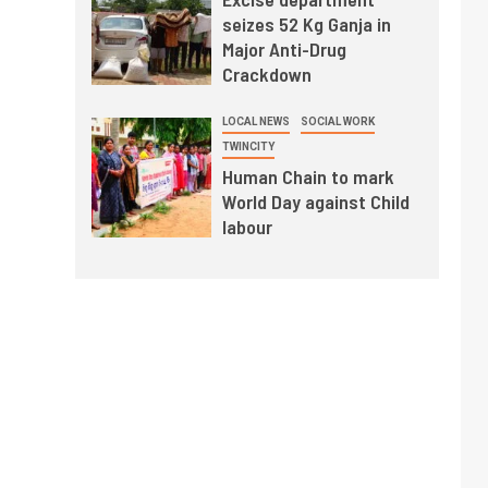
seizes 52 Kg Ganja in
Major Anti-Drug
Crackdown
LOCAL NEWS
SOCIAL WORK
TWINCITY
Human Chain to mark
World Day against Child
labour