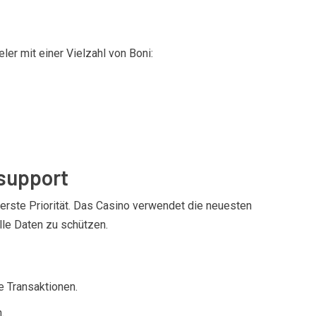
ler mit einer Vielzahl von Boni:
support
rste Priorität. Das Casino verwendet die neuesten
lle Daten zu schützen.
e Transaktionen.
.