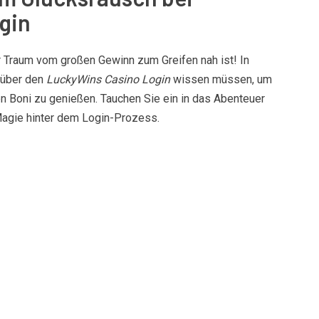
gin
hr Traum vom großen Gewinn zum Greifen nah ist! In
e über den
LuckyWins Casino Login
wissen müssen, um
n Boni zu genießen. Tauchen Sie ein in das Abenteuer
Magie hinter dem Login-Prozess.