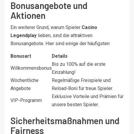
Bonusangebote und
Aktionen
Ein weiterer Grund, warum Spieler
Casino
Legendplay
lieben, sind die attraktiven
Bonusangebote. Hier sind einige der häufigsten:
Bonusart
Details
Bis zu 100% auf die erste
Willkommensbonus
Einzahlung!
Wöchentliche
Regelmäßige Freispiele und
Angebote
Reload-Boni für treue Spieler.
Exklusive Vorteile und Prämien für
VIP-Programm
unsere besten Spieler.
Sicherheitsmaßnahmen und
Fairness