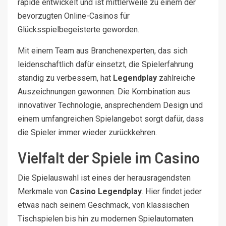
rapide entwickelt und ist mittlerweile zu einem der
bevorzugten Online-Casinos für
Glücksspielbegeisterte geworden.
Mit einem Team aus Branchenexperten, das sich
leidenschaftlich dafür einsetzt, die Spielerfahrung
ständig zu verbessern, hat
Legendplay
zahlreiche
Auszeichnungen gewonnen. Die Kombination aus
innovativer Technologie, ansprechendem Design und
einem umfangreichen Spielangebot sorgt dafür, dass
die Spieler immer wieder zurückkehren.
Vielfalt der Spiele im Casino
Die Spielauswahl ist eines der herausragendsten
Merkmale von
Casino Legendplay
. Hier findet jeder
etwas nach seinem Geschmack, von klassischen
Tischspielen bis hin zu modernen Spielautomaten.