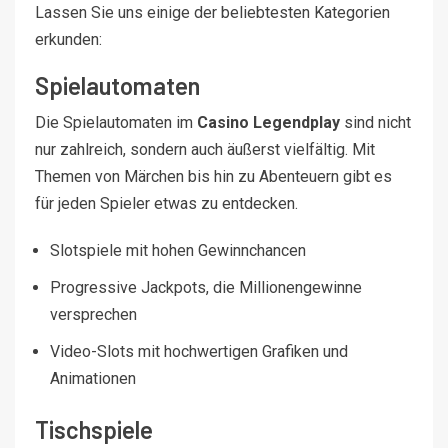
Lassen Sie uns einige der beliebtesten Kategorien
erkunden:
Spielautomaten
Die Spielautomaten im
Casino Legendplay
sind nicht
nur zahlreich, sondern auch äußerst vielfältig. Mit
Themen von Märchen bis hin zu Abenteuern gibt es
für jeden Spieler etwas zu entdecken.
Slotspiele mit hohen Gewinnchancen
Progressive Jackpots, die Millionengewinne
versprechen
Video-Slots mit hochwertigen Grafiken und
Animationen
Tischspiele