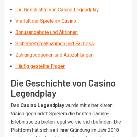
Die Geschichte von Casino Legendplay
Vielfalt der Spiele im Casino
Bonusangebote und Aktionen
Sicherheitsmaßnahmen und Fairness
Zahlungsoptionen und Auszahlungen
Häufig gestellte Fragen
Die Geschichte von Casino
Legendplay
Das
Casino Legendplay
wurde mit einer klaren
Vision gegründet: Spielern die besten Casino-
Erlebnisse zu bieten, egal wo sie sich befinden. Die
Plattform hat sich seit ihrer Gründung im Jahr 2018