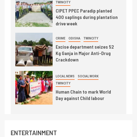
TWINCITY
CIPET PPEC Paradip planted
400 saplings during plantation
drive week
CRIME
ODISHA
TWINCITY
Excise department seizes 52
Kg Ganja in Major Anti-Drug
Crackdown
LOCAL NEWS
SOCIAL WORK
TWINCITY
Human Chain to mark World
Day against Child labour
ENTERTAINMENT