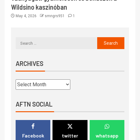
Wildsino kaszinóban
May 4, 2026
smngrs951
1
ARCHIVES
AFTN SOCIAL
Facebook
twitter
whatsapp