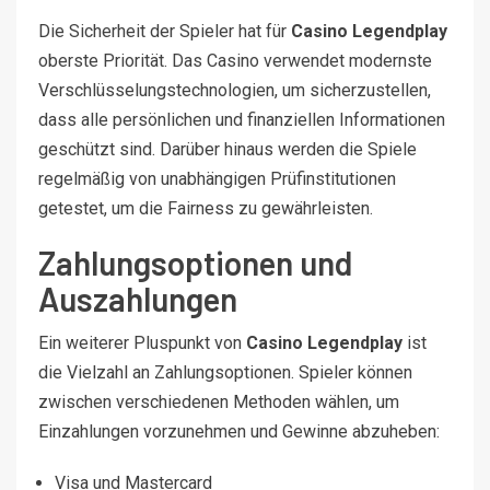
Die Sicherheit der Spieler hat für
Casino Legendplay
oberste Priorität. Das Casino verwendet modernste
Verschlüsselungstechnologien, um sicherzustellen,
dass alle persönlichen und finanziellen Informationen
geschützt sind. Darüber hinaus werden die Spiele
regelmäßig von unabhängigen Prüfinstitutionen
getestet, um die Fairness zu gewährleisten.
Zahlungsoptionen und
Auszahlungen
Ein weiterer Pluspunkt von
Casino Legendplay
ist
die Vielzahl an Zahlungsoptionen. Spieler können
zwischen verschiedenen Methoden wählen, um
Einzahlungen vorzunehmen und Gewinne abzuheben:
Visa und Mastercard