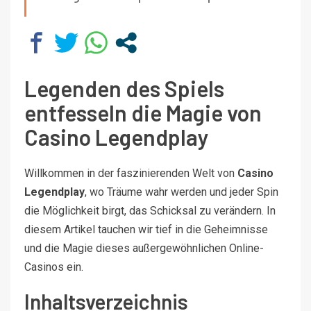
Legenden des Spiels
entfesseln die Magie von
Casino Legendplay
Willkommen in der faszinierenden Welt von
Casino
Legendplay
, wo Träume wahr werden und jeder Spin
die Möglichkeit birgt, das Schicksal zu verändern. In
diesem Artikel tauchen wir tief in die Geheimnisse
und die Magie dieses außergewöhnlichen Online-
Casinos ein.
Inhaltsverzeichnis