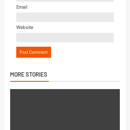
Email
Website
MORE STORIES