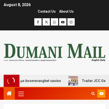
August 8, 2026
Contact Us
About Us
δασης με boomerangbet casino
Trailer JCC General bo